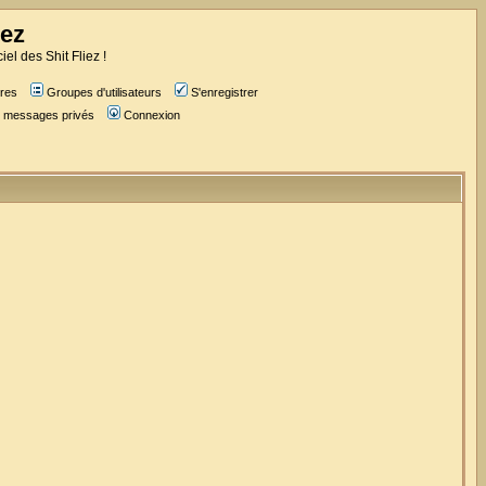
iez
iel des Shit Fliez !
res
Groupes d'utilisateurs
S'enregistrer
es messages privés
Connexion