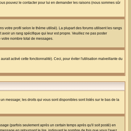
i, vous pouvez le contacter pour lui en demander les raisons (nous sommes sûr
 votre profil selon le thème utilisé). La plupart des forums utilisent les rangs
avoir un rang spécifique qui leur est propre. Veuillez ne pas poster
e votre nombre total de messages.
ait activé cette fonctionnalité). Ceci, pour éviter l'utilisation malveillante du
 un message; les droits qui vous sont disponibles sont listés sur le bas de la
ge (parfois seulement après un certain temps après qu'il soit posté) en
ssage en retournant le lire, indiquant le nombre de fois que vous l'avez