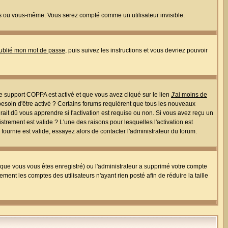
s ou vous-même. Vous serez compté comme un utilisateur invisible.
oublié mon mot de passe
, puis suivez les instructions et vous devriez pouvoir
 le support COPPA est activé et que vous avez cliqué sur le lien
J'ai moins de
besoin d'être activé ? Certains forums requièrent que tous les nouveaux
ait dû vous apprendre si l'activation est requise ou non. Si vous avez reçu un
istrement est valide ? L'une des raisons pour lesquelles l'activation est
ournie est valide, essayez alors de contacter l'administrateur du forum.
rsque vous vous êtes enregistré) ou l'administrateur a supprimé votre compte
ment les comptes des utilisateurs n'ayant rien posté afin de réduire la taille