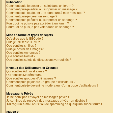
Publication
Comment puis-je poster un sujet dans un forum ?
Comment puis-je éditer ou supprimer un message ?
Comment puis-je ajouter une signature à mon message ?
Comment puis-je créer un sondage ?
Comment puis-je éditer ou supprimer un sondage ?
Pourquoi ne puis-je pas accéder à un forum ?
Pourquoi ne puis-je pas voter dans un sondage ?
Mise en forme et types de sujets
Qu'est-ce que le BBCode ?
Puis-je utiliser le HTML?
Que sont les smilies ?
Puis-je poster des Images?
Que sont les Annonces ?
Que sont les Post-it ?
Que sont les sujets de discussions verrouillés ?
Niveaux des Utilisateurs et Groupes
Qui sont les Administrateurs ?
Qui sont les Modérateurs?
Que sont les groupes d'utilisateurs ?
Comment puis-je joindre un groupe d'utilisateurs ?
Comment puis-je devenir le modérateur d'un groupe d'utilisateurs ?
Messagerie Privée
Je ne peux pas envoyer de messages privés !
Je continue de recevoir des messages privés non-désirés !
J'ai reçu un e-mail abusif ou de spamming de quelqu'un sur ce forum !
phpBB 2