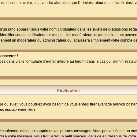
as utiliser un avatar, cela voudra alors dire que l'administrateur en a décidé ains
d'un rang apparaît sous votre nom d'utilisateur dans les sujets de discussions et dans
tifier certains utilisateurs, exemple : les modérateurs et administrateurs peuvent 
bablement un modérateur ou administrateur qui abaissera simplement votre compte d
connecter !
 gens via le formulaire d'e-mail intégré au forum (dans le cas où l'administrateur aur
Publication
age du sujet. Vous pourriez avoir besoin de vous enregistrer avant de pouvoir poster
s pouvez voter, etc.
)
 seulement éditer ou supprimer vos propres messages. Vous pouvez éditer un messa
 à votre message, vous trouverez un petit morceau de texte en dessous de votre me