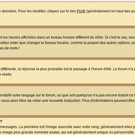
 données. Pour les modifier, cliquez sur le lien
Profil
(généralement en haut des pag
 les heures affichées dans un fuseau horaire différent du vôtre. Si c'est le cas, vo
uillez noter que changer le fuseau horaire, comme la plupart des autres options, peu
jeu de mots !
s différente, la réponse la plus probable est le passage à l'heure d'été. Le forum n'a
 réelle.
 installé votre langage sur le forum, ou que soit quelqu'un n'a pas encore traduit c
ez-vous alors libre de créer une nouvelle traduction. Plus d'informations peuvent êtr
 ?
des messages. La première est l'image associée avec votre rang, généralement elles
une image plus grande nommée avatar, qui est généralement unique ou personnelle à c