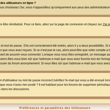
es utilisateurs en ligne ?
vous choisissez
Oui
, vous n'apparaîtrez qu'uniquement aux yeux des administrateur
e être réinitialisé. Pour ce faire, allez sur la page de connexion et cliquez sur
J'ai 
t mot de passe. S'ils ont correctement été entrés, alors il y a deux possibilités. Si
s que vous avez reçues. Si ce n'est pas le cas, alors peut-être que votre compte a 
avant de pouvoir vous connecter. Lorsque vous vous êtes enregistré, un message aur
u, alors êtes-vous bien sûr que l'adresse e-mail que vous avez fournie lors de l'enreg
s abuser du forum anonymement. Si vous êtes sûr que l'adresse e-mail que vous avez f
d'utilisateur ou mot de passe incorrect (vérifiez l'e-mail qui vous a été envoyé lo
que vous n'avez rien posté ? Il est habituel pour les forums de supprimer périodique
 dans les discussions.
Préférences et paramètres des Utilisateurs