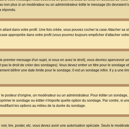
 pas non plus si un modérateur ou un administrateur édite le message (ils devraient l
 a répondu.
 allant dans votre profil. Une fois créée, vous pouvez cocher la case
Attacher sa s
case appropriée dans votre profil (vous pourrez toujours empêcher d'attacher votre
e premier message d'un sujet, si vous en avez le droit), vous devriez apercevoir u
 pas le droit de créer des sondages). Vous devez entrer un titre pour le sondage e
ment définir une date limite pour le sondage; 0 est un sondage infini. Il y a une limi
osteur d'origine, un modérateur ou un administrateur. Pour éditer un sondage, cli
primer le sondage ou éditer n'importe quelle option du sondage. Par contre, si un
 modifiant les options au milieu de la durée du sondage.
r voir, lire, poster, etc. vous devez avoir une autorisation spéciale. Seuls le modér