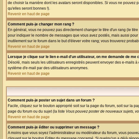
de choisir la manière dont les avatars seront disponibles. Si vous ne pouvez p
qu'elles seront bonnes !).
Revenir en haut de page
Comment puis-je changer mon rang ?
En général, vous ne pouvez pas directement changer le titre d'un rang (le titre 
pour indiquer le nombre de messages que vous avez postés, mais aussi pour iden
inutilement sur le forum dans le but d'élever votre rang; vous trouverez pro
Revenir en haut de page
Lorsque je clique sur le lien e-mail d'un utilisateur, on me demande de me 
Désolé, mais seuls les utilisateurs enregistrés peuvent envoyer des e-mails à des
système d'e-mail par des utilisateurs anonymes.
Revenir en haut de page
Comment puis-je poster un sujet dans un forum ?
Facile, cliquez sur le bouton approprié soit sur la page du forum, soit sur la p
page du forum ou du sujet (la liste
Vous pouvez poster de nouveaux sujets, vou
Revenir en haut de page
Comment puis-je éditer ou supprimer un message ?
A moins que vous soyez l'administrateur ou modérateur du forum, vous pouvez
cliquant sur le bouton
Editer
du message concerné. Si quelqu'un a déjà répondu