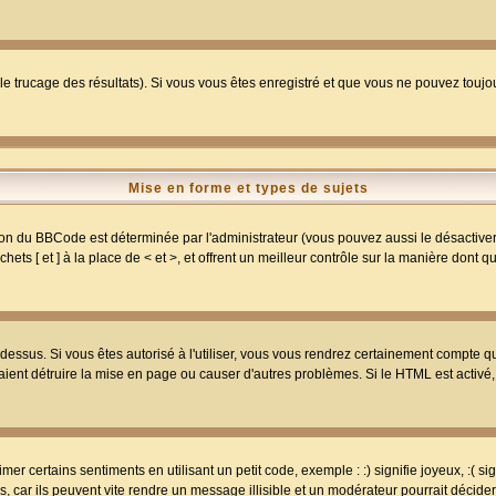
 le trucage des résultats). Si vous vous êtes enregistré et que vous ne pouvez touj
Mise en forme et types de sujets
ion du BBCode est déterminée par l'administrateur (vous pouvez aussi le désactive
ts [ et ] à la place de < et >, et offrent un meilleur contrôle sur la manière dont q
t dessus. Si vous êtes autorisé à l'utiliser, vous vous rendrez certainement compte
raient détruire la mise en page ou causer d'autres problèmes. Si le HTML est activé
r certains sentiments en utilisant un petit code, exemple : :) signifie joyeux, :( sig
car ils peuvent vite rendre un message illisible et un modérateur pourrait décider