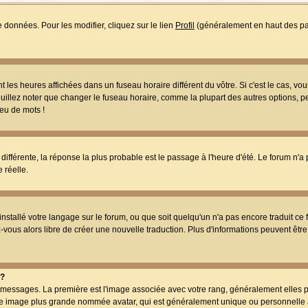
 données. Pour les modifier, cliquez sur le lien
Profil
(généralement en haut des pag
 les heures affichées dans un fuseau horaire différent du vôtre. Si c'est le cas, vo
uillez noter que changer le fuseau horaire, comme la plupart des autres options, peu
jeu de mots !
s différente, la réponse la plus probable est le passage à l'heure d'été. Le forum n'a
 réelle.
 installé votre langage sur le forum, ou que soit quelqu'un n'a pas encore traduit c
ez-vous alors libre de créer une nouvelle traduction. Plus d'informations peuvent êtr
 ?
des messages. La première est l'image associée avec votre rang, généralement elles
une image plus grande nommée avatar, qui est généralement unique ou personnelle à c