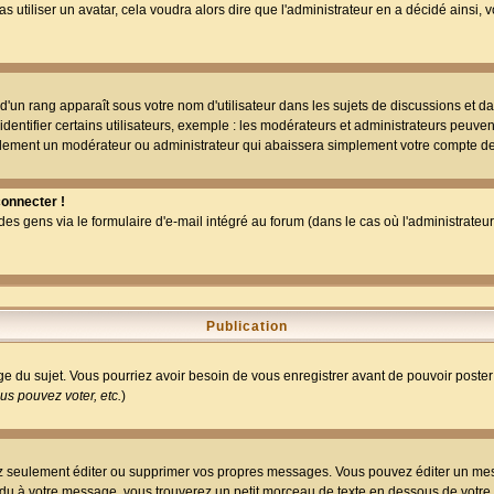
as utiliser un avatar, cela voudra alors dire que l'administrateur en a décidé ains
d'un rang apparaît sous votre nom d'utilisateur dans les sujets de discussions et dans
tifier certains utilisateurs, exemple : les modérateurs et administrateurs peuvent 
bablement un modérateur ou administrateur qui abaissera simplement votre compte d
connecter !
 gens via le formulaire d'e-mail intégré au forum (dans le cas où l'administrateur aur
Publication
age du sujet. Vous pourriez avoir besoin de vous enregistrer avant de pouvoir poster
s pouvez voter, etc.
)
 seulement éditer ou supprimer vos propres messages. Vous pouvez éditer un messa
 à votre message, vous trouverez un petit morceau de texte en dessous de votre me