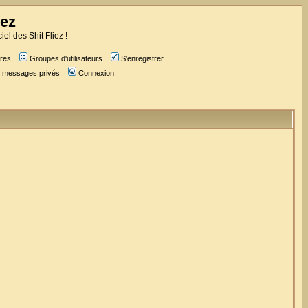
iez
iel des Shit Fliez !
res
Groupes d'utilisateurs
S'enregistrer
es messages privés
Connexion