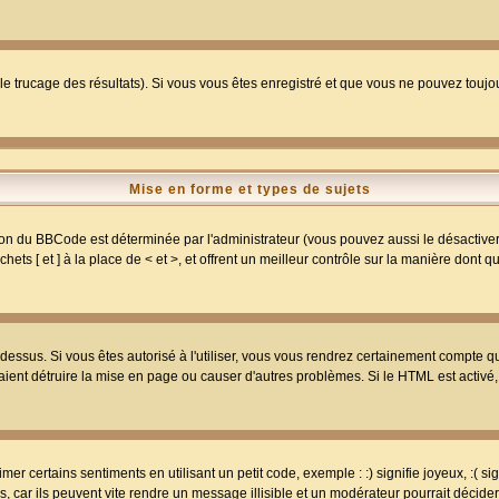
 le trucage des résultats). Si vous vous êtes enregistré et que vous ne pouvez touj
Mise en forme et types de sujets
ion du BBCode est déterminée par l'administrateur (vous pouvez aussi le désactive
ts [ et ] à la place de < et >, et offrent un meilleur contrôle sur la manière dont q
t dessus. Si vous êtes autorisé à l'utiliser, vous vous rendrez certainement compte
raient détruire la mise en page ou causer d'autres problèmes. Si le HTML est activé
r certains sentiments en utilisant un petit code, exemple : :) signifie joyeux, :( sig
car ils peuvent vite rendre un message illisible et un modérateur pourrait décider