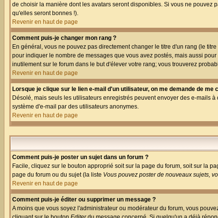
de choisir la manière dont les avatars seront disponibles. Si vous ne pouvez p
qu'elles seront bonnes !).
Revenir en haut de page
Comment puis-je changer mon rang ?
En général, vous ne pouvez pas directement changer le titre d'un rang (le titre 
pour indiquer le nombre de messages que vous avez postés, mais aussi pour iden
inutilement sur le forum dans le but d'élever votre rang; vous trouverez pro
Revenir en haut de page
Lorsque je clique sur le lien e-mail d'un utilisateur, on me demande de me 
Désolé, mais seuls les utilisateurs enregistrés peuvent envoyer des e-mails à des
système d'e-mail par des utilisateurs anonymes.
Revenir en haut de page
Comment puis-je poster un sujet dans un forum ?
Facile, cliquez sur le bouton approprié soit sur la page du forum, soit sur la p
page du forum ou du sujet (la liste
Vous pouvez poster de nouveaux sujets, vou
Revenir en haut de page
Comment puis-je éditer ou supprimer un message ?
A moins que vous soyez l'administrateur ou modérateur du forum, vous pouvez
cliquant sur le bouton
Editer
du message concerné. Si quelqu'un a déjà répondu