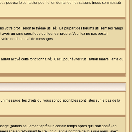
i, vous pouvez le contacter pour lui en demander les raisons (nous sommes sûr
 votre profil selon le thème utilisé). La plupart des forums utilisent les rangs
avoir un rang spécifique qui leur est propre. Veuillez ne pas poster
e votre nombre total de messages.
ait activé cette fonctionnalité). Ceci, pour éviter l'utilisation malveillante du
 un message; les droits qui vous sont disponibles sont listés sur le bas de la
ge (parfois seulement après un certain temps après qu'il soit posté) en
ssage en retournant le lire, indiquant le nombre de fois que vous l'avez