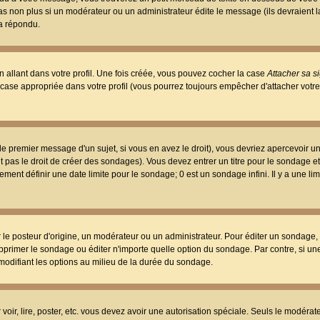
 pas non plus si un modérateur ou un administrateur édite le message (ils devraient l
 a répondu.
 allant dans votre profil. Une fois créée, vous pouvez cocher la case
Attacher sa s
case appropriée dans votre profil (vous pourrez toujours empêcher d'attacher votre
e premier message d'un sujet, si vous en avez le droit), vous devriez apercevoir u
 pas le droit de créer des sondages). Vous devez entrer un titre pour le sondage e
ment définir une date limite pour le sondage; 0 est un sondage infini. Il y a une limi
osteur d'origine, un modérateur ou un administrateur. Pour éditer un sondage, cli
primer le sondage ou éditer n'importe quelle option du sondage. Par contre, si un
 modifiant les options au milieu de la durée du sondage.
r voir, lire, poster, etc. vous devez avoir une autorisation spéciale. Seuls le modér