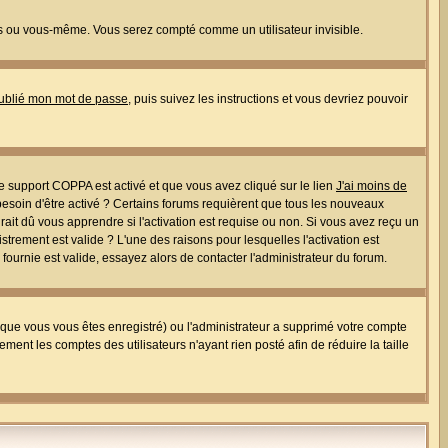
s ou vous-même. Vous serez compté comme un utilisateur invisible.
oublié mon mot de passe
, puis suivez les instructions et vous devriez pouvoir
 le support COPPA est activé et que vous avez cliqué sur le lien
J'ai moins de
besoin d'être activé ? Certains forums requièrent que tous les nouveaux
ait dû vous apprendre si l'activation est requise ou non. Si vous avez reçu un
istrement est valide ? L'une des raisons pour lesquelles l'activation est
ournie est valide, essayez alors de contacter l'administrateur du forum.
rsque vous vous êtes enregistré) ou l'administrateur a supprimé votre compte
ment les comptes des utilisateurs n'ayant rien posté afin de réduire la taille