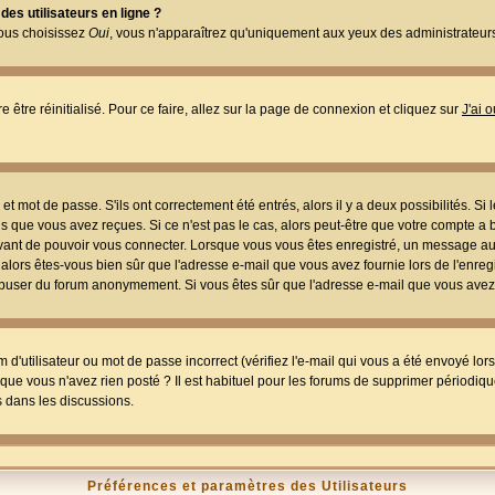
es utilisateurs en ligne ?
vous choisissez
Oui
, vous n'apparaîtrez qu'uniquement aux yeux des administrateur
e être réinitialisé. Pour ce faire, allez sur la page de connexion et cliquez sur
J'ai 
t mot de passe. S'ils ont correctement été entrés, alors il y a deux possibilités. Si
s que vous avez reçues. Si ce n'est pas le cas, alors peut-être que votre compte a 
avant de pouvoir vous connecter. Lorsque vous vous êtes enregistré, un message aur
u, alors êtes-vous bien sûr que l'adresse e-mail que vous avez fournie lors de l'enreg
s abuser du forum anonymement. Si vous êtes sûr que l'adresse e-mail que vous avez f
d'utilisateur ou mot de passe incorrect (vérifiez l'e-mail qui vous a été envoyé lo
que vous n'avez rien posté ? Il est habituel pour les forums de supprimer périodique
 dans les discussions.
Préférences et paramètres des Utilisateurs