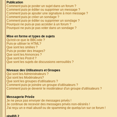
Publication
Comment puis-je poster un sujet dans un forum ?
Comment puis-je éditer ou supprimer un message ?
Comment puis-je ajouter une signature à mon message ?
Comment puis-je créer un sondage ?
Comment puis-je éditer ou supprimer un sondage ?
Pourquoi ne puis-je pas accéder à un forum ?
Pourquoi ne puis-je pas voter dans un sondage ?
Mise en forme et types de sujets
Qu'est-ce que le BBCode ?
Puis-je utiliser le HTML?
Que sont les smilies ?
Puis-je poster des Images?
Que sont les Annonces ?
Que sont les Post-it ?
Que sont les sujets de discussions verrouillés ?
Niveaux des Utilisateurs et Groupes
Qui sont les Administrateurs ?
Qui sont les Modérateurs?
Que sont les groupes d'utilisateurs ?
Comment puis-je joindre un groupe d'utilisateurs ?
Comment puis-je devenir le modérateur d'un groupe d'utilisateurs ?
Messagerie Privée
Je ne peux pas envoyer de messages privés !
Je continue de recevoir des messages privés non-désirés !
J'ai reçu un e-mail abusif ou de spamming de quelqu'un sur ce forum !
phpBB 2