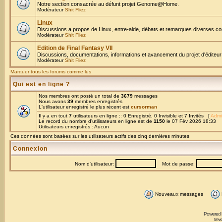
Notre section consacrée au défunt projet Genome@Home.
Modérateur
Shit Fliez
Linux
Discussions a propos de Linux, entre-aide, débats et remarques diverses co
Modérateur
Shit Fliez
Edition de Final Fantasy VII
Discussions, documentations, informations et avancement du projet d'éditeur
Modérateur
Shit Fliez
Marquer tous les forums comme lus
Qui est en ligne ?
Nos membres ont posté un total de
3679
messages
Nous avons
39
membres enregistrés
L'utilisateur enregistré le plus récent est
cursorman
Il y a en tout
7
utilisateurs en ligne :: 0 Enregistré, 0 Invisible et 7 Invités [
Admi
Le record du nombre d'utilisateurs en ligne est de
1150
le 07 Fév 2026 18:33
Utilisateurs enregistrés : Aucun
Ces données sont basées sur les utilisateurs actifs des cinq dernières minutes
Connexion
Nom d'utilisateur:
Mot de passe:
Nouveaux messages
Powered
trev