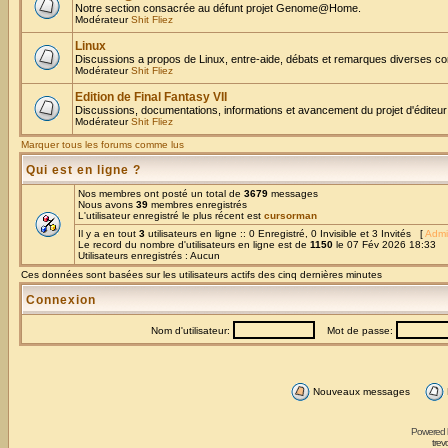
Notre section consacrée au défunt projet Genome@Home.
Modérateur
Shit Fliez
Linux
Discussions a propos de Linux, entre-aide, débats et remarques diverses co
Modérateur
Shit Fliez
Edition de Final Fantasy VII
Discussions, documentations, informations et avancement du projet d'éditeur
Modérateur
Shit Fliez
Marquer tous les forums comme lus
Qui est en ligne ?
Nos membres ont posté un total de
3679
messages
Nous avons
39
membres enregistrés
L'utilisateur enregistré le plus récent est
cursorman
Il y a en tout
3
utilisateurs en ligne :: 0 Enregistré, 0 Invisible et 3 Invités [
Admi
Le record du nombre d'utilisateurs en ligne est de
1150
le 07 Fév 2026 18:33
Utilisateurs enregistrés : Aucun
Ces données sont basées sur les utilisateurs actifs des cinq dernières minutes
Connexion
Nom d'utilisateur:
Mot de passe:
Nouveaux messages
Powered
trev