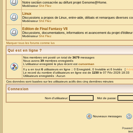
Notre section consacrée au défunt projet Genome@Home.
Modérateur
Shit Fliez
Linux
Discussions a propos de Linux, entre-aide, débats et remarques diverses co
Modérateur
Shit Fliez
Edition de Final Fantasy VII
Discussions, documentations, informations et avancement du projet d'éditeur
Modérateur
Shit Fliez
Marquer tous les forums comme lus
Qui est en ligne ?
Nos membres ont posté un total de
3679
messages
Nous avons
39
membres enregistrés
L'utilisateur enregistré le plus récent est
cursorman
Il y a en tout
6
utilisateurs en ligne :: 0 Enregistré, 0 Invisible et 6 Invités [
Admi
Le record du nombre d'utilisateurs en ligne est de
1150
le 07 Fév 2026 18:33
Utilisateurs enregistrés : Aucun
Ces données sont basées sur les utilisateurs actifs des cinq dernières minutes
Connexion
Nom d'utilisateur:
Mot de passe:
Nouveaux messages
Powered
trev