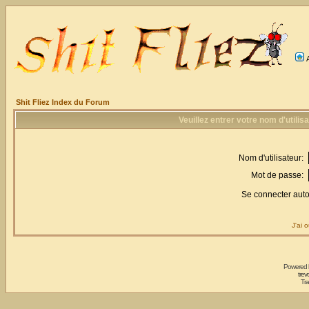
Shit Fliez Index du Forum
Veuillez entrer votre nom d'utili
Nom d'utilisateur:
Mot de passe:
Se connecter aut
J'ai 
Powered
trev
Tra