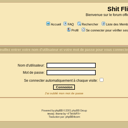
Shit Fl
Bienvenue sur le forum offic
Accueil
FAQ
Rechercher
Liste des Memb
Profil
Se connecter pour vérifier s
euillez entrer votre nom d'utilisateur et votre mot de passe pour vous connecte
Nom d'utilisateur:
Mot de passe:
Se connecter automatiquement à chaque visite:
J'ai oublié mon mot de passe
Powered by
phpBB
© 2001 phpBB Group
trevorj :: theme by ~// TreVoR \\~
Traduction par :
phpBB-fr.com