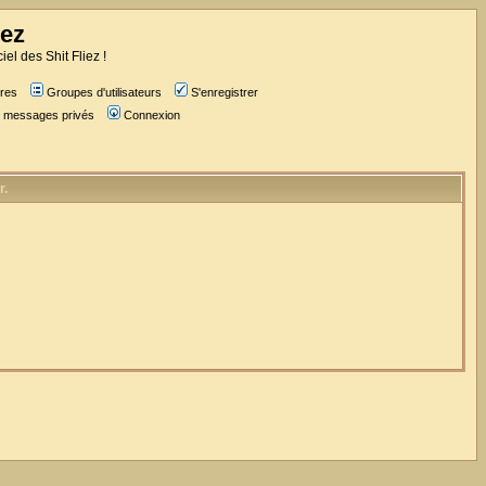
iez
iel des Shit Fliez !
res
Groupes d'utilisateurs
S'enregistrer
es messages privés
Connexion
r.