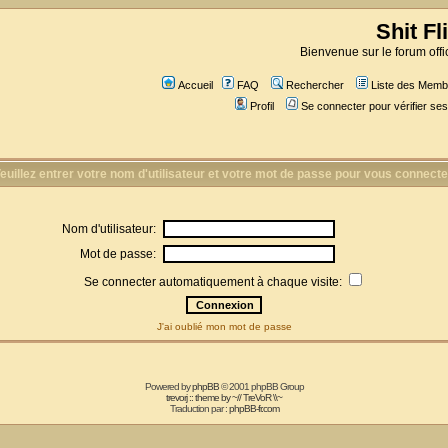
Shit Fl
Bienvenue sur le forum offic
Accueil
FAQ
Rechercher
Liste des Memb
Profil
Se connecter pour vérifier s
euillez entrer votre nom d'utilisateur et votre mot de passe pour vous connecte
Nom d'utilisateur:
Mot de passe:
Se connecter automatiquement à chaque visite:
J'ai oublié mon mot de passe
Powered by
phpBB
© 2001 phpBB Group
trevorj :: theme by ~// TreVoR \\~
Traduction par :
phpBB-fr.com