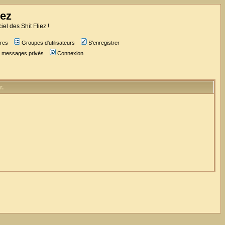
iez
iel des Shit Fliez !
res
Groupes d'utilisateurs
S'enregistrer
es messages privés
Connexion
r.