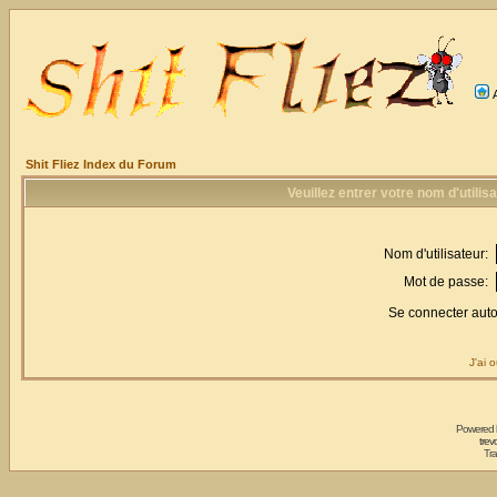
Shit Fliez Index du Forum
Veuillez entrer votre nom d'utili
Nom d'utilisateur:
Mot de passe:
Se connecter aut
J'ai 
Powered
trev
Tra