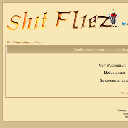
Shit Fliez Index du Forum
Veuillez entrer votre nom d'utili
Nom d'utilisateur:
Mot de passe:
Se connecter aut
J'ai 
Powered
trev
Tra