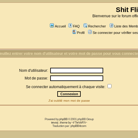
Shit Fl
Bienvenue sur le forum offic
Accueil
FAQ
Rechercher
Liste des Memb
Profil
Se connecter pour vérifier s
euillez entrer votre nom d'utilisateur et votre mot de passe pour vous connecte
Nom d'utilisateur:
Mot de passe:
Se connecter automatiquement à chaque visite:
J'ai oublié mon mot de passe
Powered by
phpBB
© 2001 phpBB Group
trevorj :: theme by ~// TreVoR \\~
Traduction par :
phpBB-fr.com