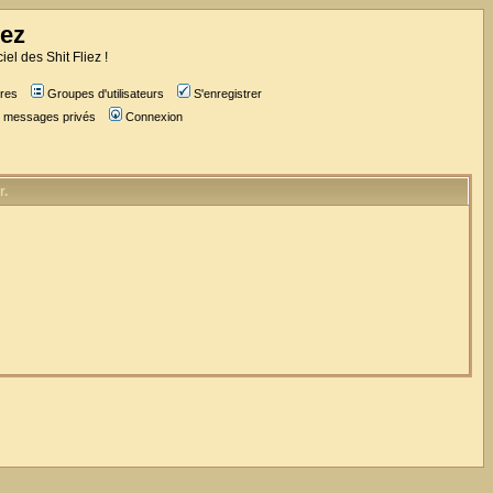
iez
iel des Shit Fliez !
res
Groupes d'utilisateurs
S'enregistrer
es messages privés
Connexion
r.