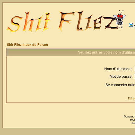
Shit Fliez Index du Forum
Veuillez entrer votre nom d'utili
Nom d'utilisateur:
Mot de passe:
Se connecter aut
J'ai 
Powered
trev
Tra