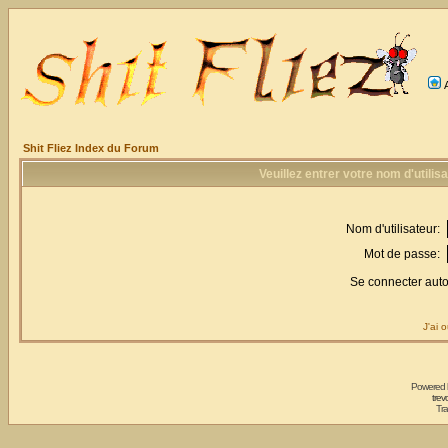
Shit Fliez Index du Forum
Veuillez entrer votre nom d'utili
Nom d'utilisateur:
Mot de passe:
Se connecter aut
J'ai 
Powered
trev
Tra