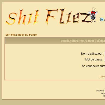
Shit Fliez Index du Forum
Veuillez entrer votre nom d'utili
Nom d'utilisateur:
Mot de passe:
Se connecter aut
J'ai 
Powered
trev
Tra