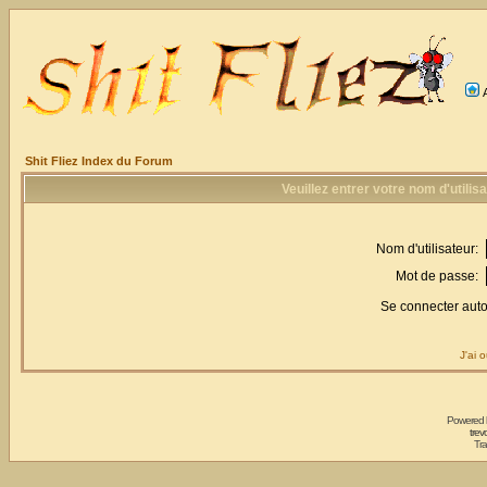
Shit Fliez Index du Forum
Veuillez entrer votre nom d'utili
Nom d'utilisateur:
Mot de passe:
Se connecter aut
J'ai 
Powered
trev
Tra