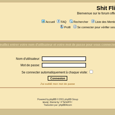
Shit Fl
Bienvenue sur le forum offic
Accueil
FAQ
Rechercher
Liste des Memb
Profil
Se connecter pour vérifier s
euillez entrer votre nom d'utilisateur et votre mot de passe pour vous connecte
Nom d'utilisateur:
Mot de passe:
Se connecter automatiquement à chaque visite:
J'ai oublié mon mot de passe
Powered by
phpBB
© 2001 phpBB Group
trevorj :: theme by ~// TreVoR \\~
Traduction par :
phpBB-fr.com