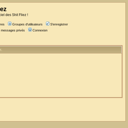
iez
iel des Shit Fliez !
res
Groupes d'utilisateurs
S'enregistrer
es messages privés
Connexion
r.