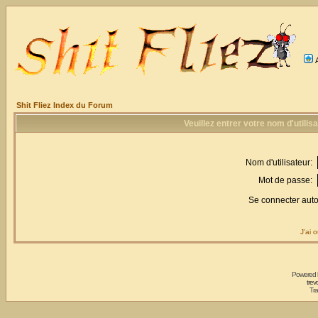
Shit Fliez Index du Forum
Veuillez entrer votre nom d'utili
Nom d'utilisateur:
Mot de passe:
Se connecter aut
J'ai 
Powered
trev
Tra