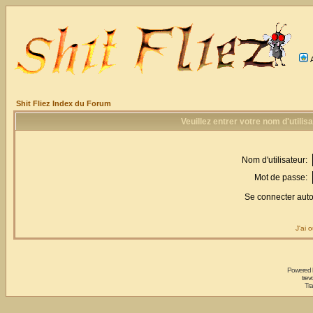
Shit Fliez Index du Forum
Veuillez entrer votre nom d'utili
Nom d'utilisateur:
Mot de passe:
Se connecter aut
J'ai 
Powered
trev
Tra