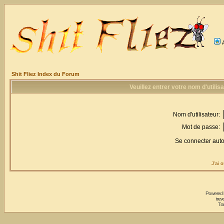
Shit Fliez Index du Forum
Veuillez entrer votre nom d'utili
Nom d'utilisateur:
Mot de passe:
Se connecter aut
J'ai 
Powered
trev
Tra