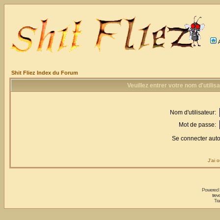
Shit Fliez Index du Forum
Veuillez entrer votre nom d'utili
Nom d'utilisateur:
Mot de passe:
Se connecter aut
J'ai 
Powered
trev
Tra