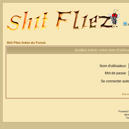
Shit Fliez Index du Forum
Veuillez entrer votre nom d'utili
Nom d'utilisateur:
Mot de passe:
Se connecter aut
J'ai 
Powered
trev
Tra