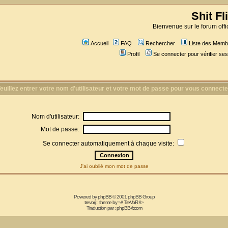
Shit Fl
Bienvenue sur le forum offic
Accueil
FAQ
Rechercher
Liste des Memb
Profil
Se connecter pour vérifier s
euillez entrer votre nom d'utilisateur et votre mot de passe pour vous connecte
Nom d'utilisateur:
Mot de passe:
Se connecter automatiquement à chaque visite:
J'ai oublié mon mot de passe
Powered by
phpBB
© 2001 phpBB Group
trevorj :: theme by ~// TreVoR \\~
Traduction par :
phpBB-fr.com