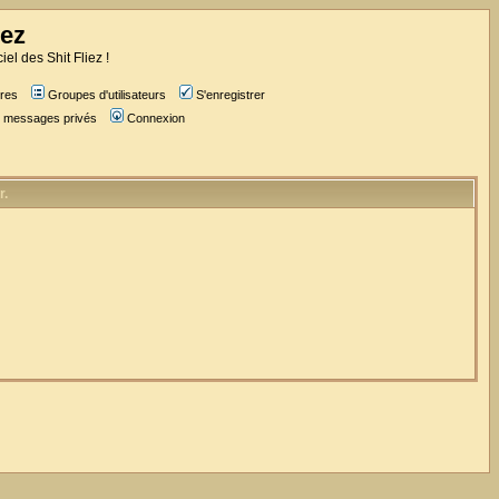
iez
iel des Shit Fliez !
res
Groupes d'utilisateurs
S'enregistrer
es messages privés
Connexion
r.