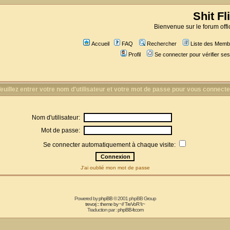
Shit Fl
Bienvenue sur le forum offic
Accueil
FAQ
Rechercher
Liste des Memb
Profil
Se connecter pour vérifier s
euillez entrer votre nom d'utilisateur et votre mot de passe pour vous connecte
Nom d'utilisateur:
Mot de passe:
Se connecter automatiquement à chaque visite:
J'ai oublié mon mot de passe
Powered by
phpBB
© 2001 phpBB Group
trevorj :: theme by ~// TreVoR \\~
Traduction par :
phpBB-fr.com