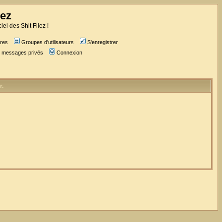
iez
iel des Shit Fliez !
res
Groupes d'utilisateurs
S'enregistrer
es messages privés
Connexion
r.