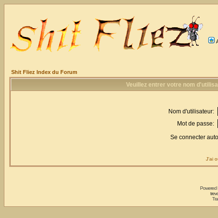
Shit Fliez Index du Forum
Veuillez entrer votre nom d'utili
Nom d'utilisateur:
Mot de passe:
Se connecter aut
J'ai 
Powered
trev
Tra