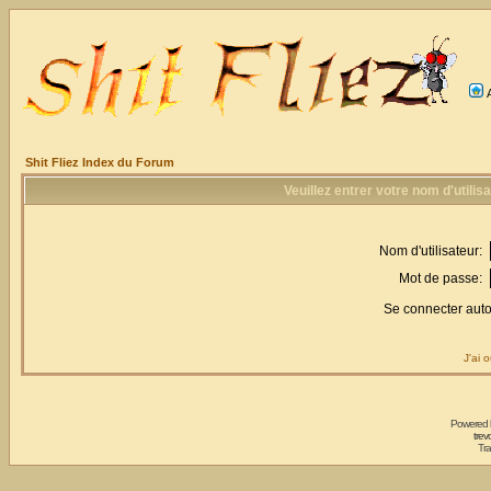
Shit Fliez Index du Forum
Veuillez entrer votre nom d'utili
Nom d'utilisateur:
Mot de passe:
Se connecter aut
J'ai 
Powered
trev
Tra