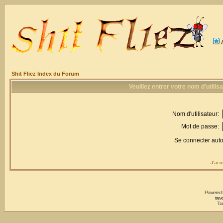
Shit Fliez Index du Forum
Veuillez entrer votre nom d'utili
Nom d'utilisateur:
Mot de passe:
Se connecter aut
J'ai 
Powered
trev
Tra