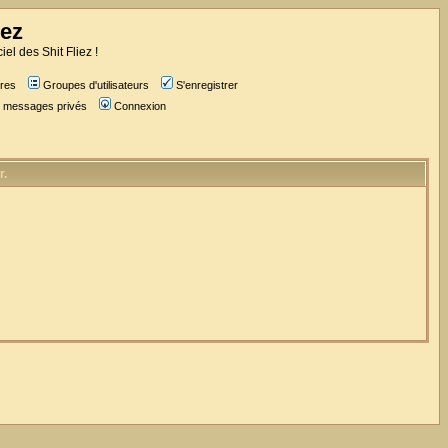
iez
iel des Shit Fliez !
res
Groupes d'utilisateurs
S'enregistrer
es messages privés
Connexion
r.