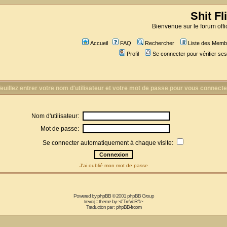
Shit Fl
Bienvenue sur le forum offic
Accueil
FAQ
Rechercher
Liste des Memb
Profil
Se connecter pour vérifier s
euillez entrer votre nom d'utilisateur et votre mot de passe pour vous connecte
Nom d'utilisateur:
Mot de passe:
Se connecter automatiquement à chaque visite:
J'ai oublié mon mot de passe
Powered by
phpBB
© 2001 phpBB Group
trevorj :: theme by ~// TreVoR \\~
Traduction par :
phpBB-fr.com