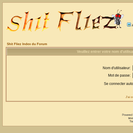
Shit Fliez Index du Forum
Veuillez entrer votre nom d'utili
Nom d'utilisateur:
Mot de passe:
Se connecter aut
J'ai 
Powered
trev
Tra