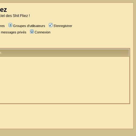
iez
iel des Shit Fliez !
res
Groupes d'utilisateurs
S'enregistrer
es messages privés
Connexion
r.