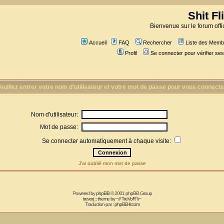
Shit Fl
Bienvenue sur le forum offic
Accueil
FAQ
Rechercher
Liste des Memb
Profil
Se connecter pour vérifier s
euillez entrer votre nom d'utilisateur et votre mot de passe pour vous connecte
Nom d'utilisateur:
Mot de passe:
Se connecter automatiquement à chaque visite:
J'ai oublié mon mot de passe
Powered by
phpBB
© 2001 phpBB Group
trevorj :: theme by ~// TreVoR \\~
Traduction par :
phpBB-fr.com