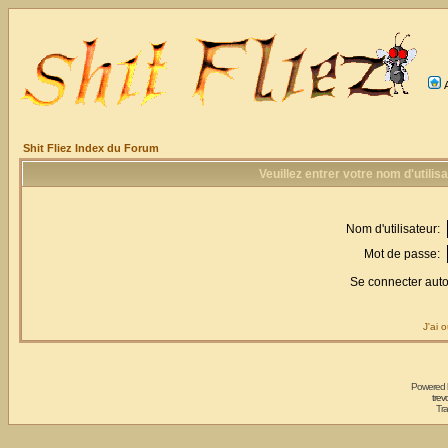
Shit Fliez Index du Forum
Veuillez entrer votre nom d'utili
Nom d'utilisateur:
Mot de passe:
Se connecter aut
J'ai 
Powered
trev
Tra