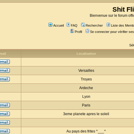
Shit Fl
Bienvenue sur le forum offic
Accueil
FAQ
Rechercher
Liste des Memb
Profil
Se connecter pour vérifier s
Sél
mail
Localisation
Versailles
Troyes
Ardeche
Lyon
Paris
3eme planete apres le soleil
Au pays des frites ^___^