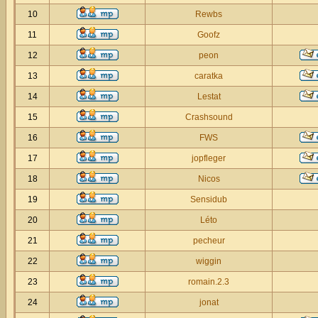
10
Rewbs
11
Goofz
12
peon
13
caratka
14
Lestat
15
Crashsound
16
FWS
17
jopfleger
18
Nicos
19
Sensidub
20
Léto
21
pecheur
22
wiggin
23
romain.2.3
24
jonat