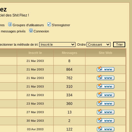
iez
iel des Shit Fliez !
res
Groupes d'utilisateurs
S'enregistrer
es messages privés
Connexion
ectionner la méthode de tri:
Ordre
Inscrit le
Messages
Site Web
8
21 Mar 2003
864
21 Mar 2003
762
21 Mar 2003
310
21 Mar 2003
334
22 Mar 2003
360
23 Mar 2003
13
27 Mar 2003
2
30 Mar 2003
122
03 Avr 2003