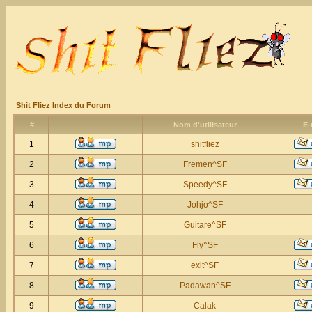
Shit Fliez Index du Forum
#
Nom d'utilisateur
E-
1
shitfliez
2
Fremen^SF
3
Speedy^SF
4
Johjo^SF
5
Guitare^SF
6
Fly^SF
7
exit^SF
8
Padawan^SF
9
Calak