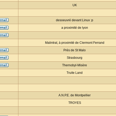
UK
desoeuvré devant Linux :p
a proximité de lyon
Malintrat, à proximité de Clermont Ferrand
Près de St Malo
Strasbourg
Thernobyl-Misère
Truite Land
A.N.P.E. de Montpellier
TROYES