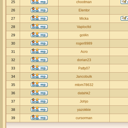
25
chootman
26
Elentor
27
Micka
28
Vaplocfol
29
got4n
30
roger8989
31
Acro
32
dorian23
33
Patty07
34
Jancobulk
35
mtom78632
36
datahk2
37
Johjo
38
yazokkie
39
cursorman