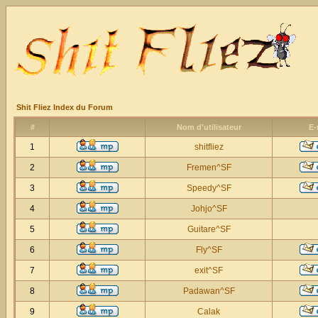
Shit Fliez Index du Forum
#
Nom d'utilisateur
E-
1
shitfliez
2
Fremen^SF
3
Speedy^SF
4
Johjo^SF
5
Guitare^SF
6
Fly^SF
7
exit^SF
8
Padawan^SF
9
Calak