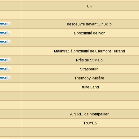
UK
desoeuvré devant Linux :p
a proximité de lyon
Malintrat, à proximité de Clermont Ferrand
Près de St Malo
Strasbourg
Thernobyl-Misère
Truite Land
A.N.P.E. de Montpellier
TROYES