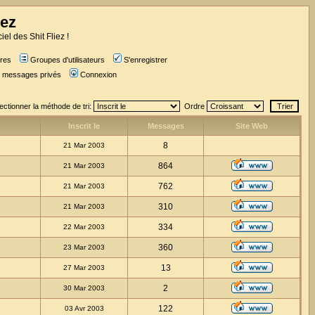
iez
iel des Shit Fliez !
res
Groupes d'utilisateurs
S'enregistrer
es messages privés
Connexion
ectionner la méthode de tri:
Ordre
Inscrit le
Messages
Site Web
8
21 Mar 2003
864
21 Mar 2003
762
21 Mar 2003
310
21 Mar 2003
334
22 Mar 2003
360
23 Mar 2003
13
27 Mar 2003
2
30 Mar 2003
122
03 Avr 2003