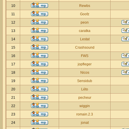
10
Rewbs
11
Goofz
12
peon
13
caratka
14
Lestat
15
Crashsound
16
FWS
17
jopfleger
18
Nicos
19
Sensidub
20
Léto
21
pecheur
22
wiggin
23
romain.2.3
24
jonat