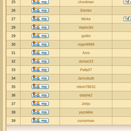
25
chootman
26
Elentor
27
Micka
28
Vaplocfol
29
got4n
30
roger8989
31
Acro
32
dorian23
33
Patty07
34
Jancobulk
35
mtom78632
36
datahk2
37
Johjo
38
yazokkie
39
cursorman