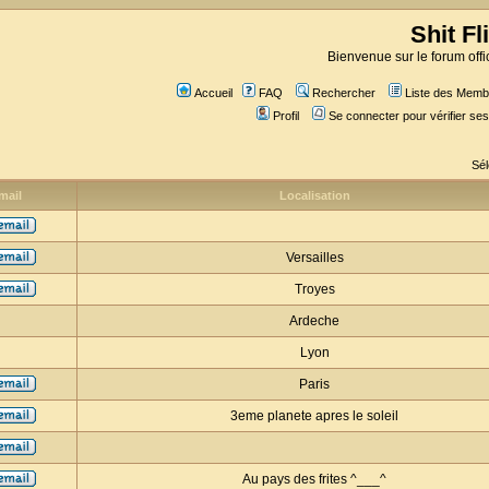
Shit Fl
Bienvenue sur le forum offic
Accueil
FAQ
Rechercher
Liste des Memb
Profil
Se connecter pour vérifier s
Sél
mail
Localisation
Versailles
Troyes
Ardeche
Lyon
Paris
3eme planete apres le soleil
Au pays des frites ^___^