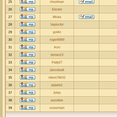
25
chootman
26
Elentor
27
Micka
28
Vaplocfol
29
got4n
30
roger8989
31
Acro
32
dorian23
33
Patty07
34
Jancobulk
35
mtom78632
36
datahk2
37
Johjo
38
yazokkie
39
cursorman