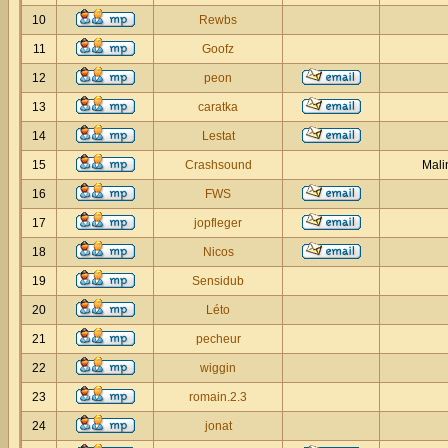
10
Rewbs
11
Goofz
12
peon
13
caratka
14
Lestat
15
Crashsound
Mali
16
FWS
17
jopfleger
18
Nicos
19
Sensidub
20
Léto
21
pecheur
22
wiggin
23
romain.2.3
24
jonat