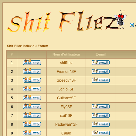
Shit Fliez Index du Forum
#
Nom d'utilisateur
E-mail
1
shitfliez
2
Fremen^SF
3
Speedy^SF
4
Johjo^SF
5
Guitare^SF
6
Fly^SF
7
exit^SF
8
Padawan^SF
9
Calak