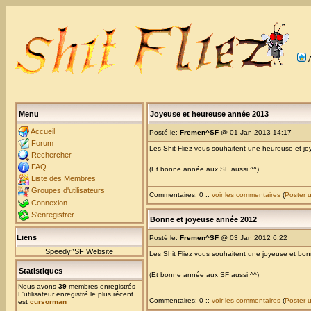
Menu
Joyeuse et heureuse année 2013
Accueil
Posté le:
Fremen^SF
@ 01 Jan 2013 14:17
Forum
Les Shit Fliez vous souhaitent une heureuse et 
Rechercher
FAQ
(Et bonne année aux SF aussi ^^)
Liste des Membres
Groupes d'utilisateurs
Commentaires: 0 ::
voir les commentaires
(
Poster 
Connexion
S'enregistrer
Bonne et joyeuse année 2012
Liens
Posté le:
Fremen^SF
@ 03 Jan 2012 6:22
Speedy^SF Website
Les Shit Fliez vous souhaitent une joyeuse et b
Statistiques
(Et bonne année aux SF aussi ^^)
Nous avons
39
membres enregistrés
L'utilisateur enregistré le plus récent
Commentaires: 0 ::
voir les commentaires
(
Poster 
est
cursorman