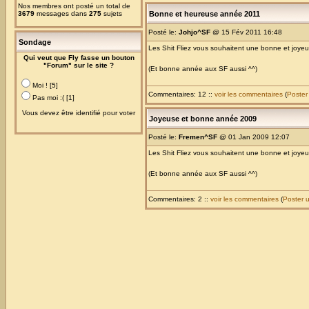
Nos membres ont posté un total de
3679
messages dans
275
sujets
Bonne et heureuse année 2011
Posté le:
Johjo^SF
@ 15 Fév 2011 16:48
Sondage
Les Shit Fliez vous souhaitent une bonne et joy
Qui veut que Fly fasse un bouton
"Forum" sur le site ?
(Et bonne année aux SF aussi ^^)
Moi ! [5]
Commentaires: 12 ::
voir les commentaires
(
Poster
Pas moi :( [1]
Vous devez être identifié pour voter
Joyeuse et bonne année 2009
Posté le:
Fremen^SF
@ 01 Jan 2009 12:07
Les Shit Fliez vous souhaitent une bonne et joy
(Et bonne année aux SF aussi ^^)
Commentaires: 2 ::
voir les commentaires
(
Poster 