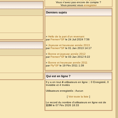
Vous n'avez pas encore de compte ?
Vous pouvez vous
enregistrer
Derniers sujets
»
Hello de la part d'un revenant
par
Fremen^SF
le 24 Juil 2024 7:56
»
Joyeuse et heureuse année 2013
par
Fremen^SF
le 01 Jan 2013 14:17
»
Bonne et joyeuse année 2012
par
Fremen^SF
le 03 Jan 2012 6:22
»
Bonne et heureuse année 2011
par
Fly^SF
le 19 Fév 2011 1:39
»
Sur l'intérêt de la dissipation des HDD
par
Crashsound
le 24 Jan 2009 1:05
Qui est en ligne ?
»
Joyeuse et bonne année 2009
par
Rewbs
le 16 Jan 2009 0:10
Il y a en tout
4
utilisateurs en ligne :: 0 Enregistré, 0
Invisible et 4 Invités
»
Changement de CPU, problème media center.
par
Crashsound
le 24 Nov 2008 7:36
Utilisateurs enregistrés : Aucun
»
Intrusions sur serveur FTP
[
Voir toute la liste
]
par
Crashsound
le 28 Oct 2008 10:54
Le record du nombre d'utilisateurs en ligne est de
»
Virtualbox n'a pas aimé la plaisanterie.
1150
le 07 Fév 2026 18:33
par
Crashsound
le 22 Juin 2008 10:48
»
Attention à l'oubli de mdp sur Vista
par
Speedy^SF
le 09 Mai 2008 0:13