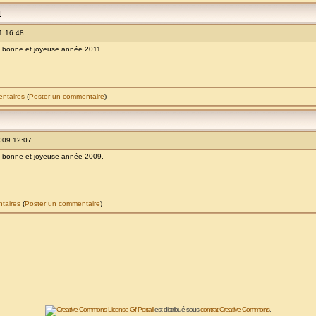
1
1 16:48
ne bonne et joyeuse année 2011.
entaires
(
Poster un commentaire
)
009 12:07
ne bonne et joyeuse année 2009.
ntaires
(
Poster un commentaire
)
Gf-Portail
est distribué sous
contrat Creative Commons
.