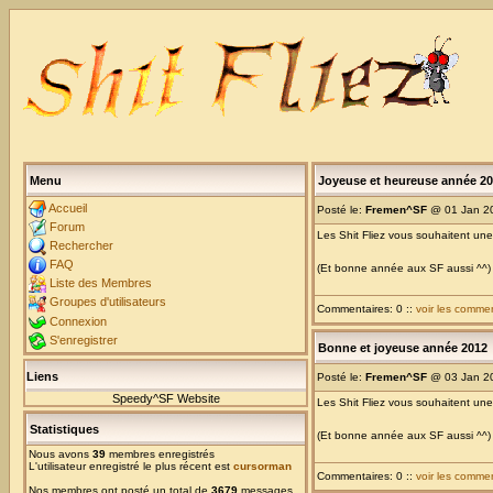
Menu
Joyeuse et heureuse année 2
Accueil
Posté le:
Fremen^SF
@ 01 Jan 2
Forum
Les Shit Fliez vous souhaitent u
Rechercher
FAQ
(Et bonne année aux SF aussi ^^)
Liste des Membres
Groupes d'utilisateurs
Commentaires: 0 ::
voir les comme
Connexion
S'enregistrer
Bonne et joyeuse année 2012
Liens
Posté le:
Fremen^SF
@ 03 Jan 2
Speedy^SF Website
Les Shit Fliez vous souhaitent u
Statistiques
(Et bonne année aux SF aussi ^^)
Nous avons
39
membres enregistrés
L'utilisateur enregistré le plus récent est
cursorman
Commentaires: 0 ::
voir les comme
Nos membres ont posté un total de
3679
messages