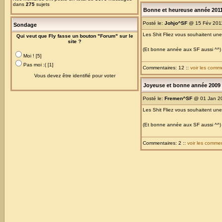
dans
275
sujets
Bonne et heureuse année 201
Posté le:
Johjo^SF
@ 15 Fév 201
Sondage
Les Shit Fliez vous souhaitent u
Qui veut que Fly fasse un bouton "Forum" sur le
site ?
(Et bonne année aux SF aussi ^^)
Moi ! [5]
Pas moi :( [1]
Commentaires: 12 ::
voir les comm
Vous devez être identifié pour voter
Joyeuse et bonne année 2009
Posté le:
Fremen^SF
@ 01 Jan 2
Les Shit Fliez vous souhaitent u
(Et bonne année aux SF aussi ^^)
Commentaires: 2 ::
voir les comme