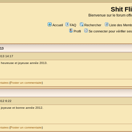
Shit Fl
Bienvenue sur le forum offic
Accueil
FAQ
Rechercher
Liste des Memb
Profil
Se connecter pour vérifier s
013
013 14:17
ne heureuse et joyeuse année 2013.
ntaires
(
Poster un commentaire
)
012 6:22
ne joyeuse et bonne année 2012.
ntaires
(
Poster un commentaire
)