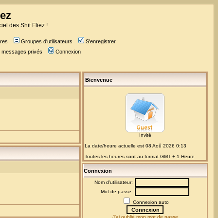
iez
iel des Shit Fliez !
res
Groupes d'utilisateurs
S'enregistrer
es messages privés
Connexion
Bienvenue
Invité
La date/heure actuelle est 08 Aoû 2026 0:13
Toutes les heures sont au format GMT + 1 Heure
Connexion
Nom d'utilisateur:
Mot de passe:
Connexion auto
J'ai oublié mon mot de passe