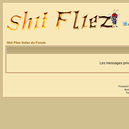
Shit Fliez Index du Forum
Les messages privé
Powered
trev
Tra