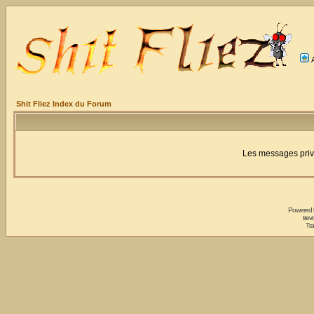
Shit Fliez Index du Forum
Les messages privé
Powered
trev
Tra