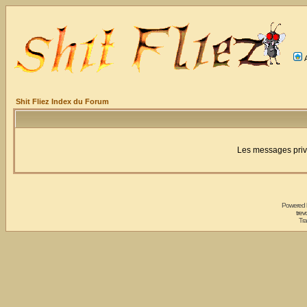
Shit Fliez Index du Forum
Les messages privé
Powered
trev
Tra