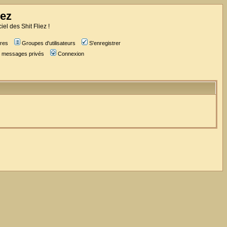
iez
iel des Shit Fliez !
res
Groupes d'utilisateurs
S'enregistrer
es messages privés
Connexion