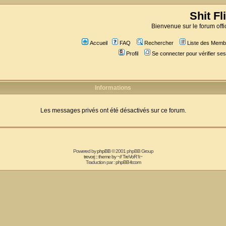
Shit Fl
Bienvenue sur le forum offic
Accueil
FAQ
Rechercher
Liste des Memb
Profil
Se connecter pour vérifier s
Informations
Les messages privés ont été désactivés sur ce forum.
Powered by
phpBB
© 2001 phpBB Group
trevorj :: theme by ~// TreVoR \\~
Traduction par :
phpBB-fr.com