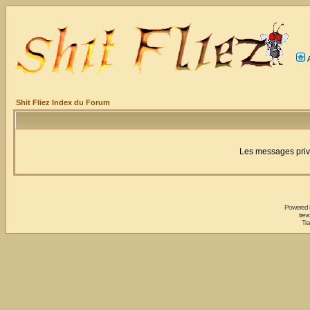
Shit Fliez Index du Forum
Les messages privé
Powered
trev
Tra