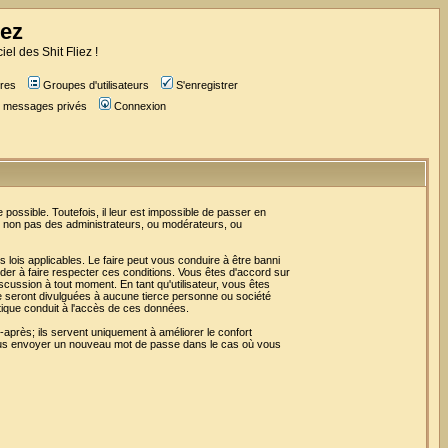
iez
iel des Shit Fliez !
res
Groupes d'utilisateurs
S'enregistrer
es messages privés
Connexion
ossible. Toutefois, il leur est impossible de passer en
t non pas des administrateurs, ou modérateurs, ou
lois applicables. Le faire peut vous conduire à être banni
er à faire respecter ces conditions. Vous êtes d'accord sur
iscussion à tout moment. En tant qu'utilisateur, vous êtes
e seront divulguées à aucune tierce personne ou société
tique conduit à l'accès de ces données.
après; ils servent uniquement à améliorer le confort
r vous envoyer un nouveau mot de passe dans le cas où vous