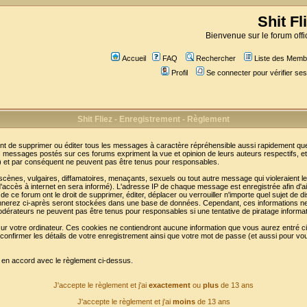
Shit Fl
Bienvenue sur le forum offic
Accueil
FAQ
Rechercher
Liste des Memb
Profil
Se connecter pour vérifier s
Shit Fliez - Enregistrement - Règlement
t de supprimer ou éditer tous les messages à caractère répréhensible aussi rapidement que p
messages postés sur ces forums expriment la vue et opinion de leurs auteurs respectifs, e
t par conséquent ne peuvent pas être tenus pour responsables.
nes, vulgaires, diffamatoires, menaçants, sexuels ou tout autre message qui violeraient les 
accès à internet en sera informé). L'adresse IP de chaque message est enregistrée afin d'aid
de ce forum ont le droit de supprimer, éditer, déplacer ou verrouiller n'importe quel sujet de d
donnerez ci-après seront stockées dans une base de données. Cependant, ces informations n
odérateurs ne peuvent pas être tenus pour responsables si une tentative de piratage informa
sur votre ordinateur. Ces cookies ne contiendront aucune information que vous aurez entré ci-
n de confirmer les détails de votre enregistrement ainsi que votre mot de passe (et aussi pou
e en accord avec le règlement ci-dessus.
J'accepte le règlement et j'ai
exactement
ou
plus
de 13 ans
J'accepte le règlement et j'ai
moins
de 13 ans