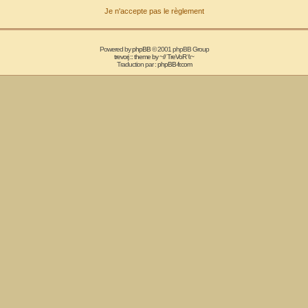
Je n'accepte pas le règlement
Powered by
phpBB
© 2001 phpBB Group
trevorj :: theme by ~// TreVoR \\~
Traduction par :
phpBB-fr.com