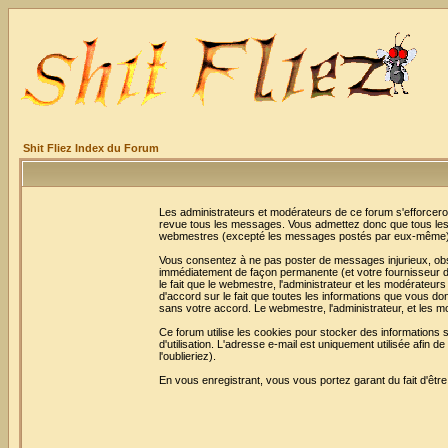
Shit Fliez Index du Forum
Les administrateurs et modérateurs de ce forum s'efforceron
revue tous les messages. Vous admettez donc que tous les 
webmestres (excepté les messages postés par eux-même) e
Vous consentez à ne pas poster de messages injurieux, obscè
immédiatement de façon permanente (et votre fournisseur d'
le fait que le webmestre, l'administrateur et les modérateurs 
d'accord sur le fait que toutes les informations que vous 
sans votre accord. Le webmestre, l'administrateur, et les m
Ce forum utilise les cookies pour stocker des informations 
d'utilisation. L'adresse e-mail est uniquement utilisée afi
l'oublieriez).
En vous enregistrant, vous vous portez garant du fait d'êtr