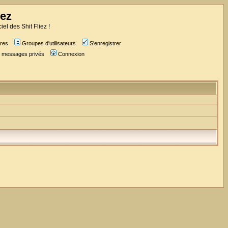
iez
iel des Shit Fliez !
res
Groupes d'utilisateurs
S'enregistrer
es messages privés
Connexion