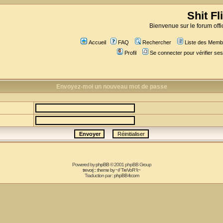
Shit Fl
Bienvenue sur le forum offic
Accueil
FAQ
Rechercher
Liste des Memb
Profil
Se connecter pour vérifier s
Envoyez-moi un nouveau mot de passe
Powered by
phpBB
© 2001 phpBB Group
trevorj :: theme by ~// TreVoR \\~
Traduction par :
phpBB-fr.com