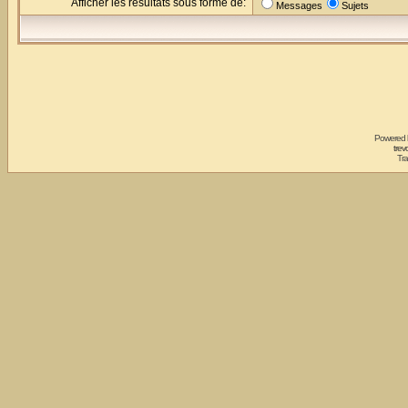
Afficher les résultats sous forme de:
Messages
Sujets
Powered
trev
Tra