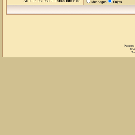
Afficher les résultats sous forme de:
Messages
Sujets
Powered
trev
Tra