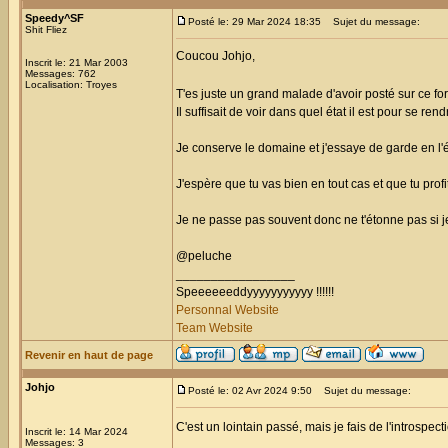
Speedy^SF
Posté le: 29 Mar 2024 18:35
Sujet du message:
Shit Fliez
Coucou Johjo,
Inscrit le: 21 Mar 2003
Messages: 762
Localisation: Troyes
T'es juste un grand malade d'avoir posté sur ce f
Il suffisait de voir dans quel état il est pour se r
Je conserve le domaine et j'essaye de garde en l'
J'espère que tu vas bien en tout cas et que tu profi
Je ne passe pas souvent donc ne t'étonne pas si 
@peluche
_________________
Speeeeeeddyyyyyyyyyyy !!!!!!
Personnal Website
Team Website
Revenir en haut de page
Johjo
Posté le: 02 Avr 2024 9:50
Sujet du message:
C'est un lointain passé, mais je fais de l'introsp
Inscrit le: 14 Mar 2024
Messages: 3