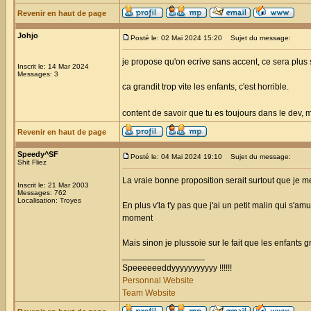
Revenir en haut de page
Johjo
Posté le: 02 Mai 2024 15:20
Sujet du message:
je propose qu'on ecrive sans accent, ce sera plus si
Inscrit le: 14 Mar 2024
Messages: 3
ca grandit trop vite les enfants, c'est horrible.
content de savoir que tu es toujours dans le dev, 
Revenir en haut de page
Speedy^SF
Posté le: 04 Mai 2024 19:10
Sujet du message:
Shit Fliez
La vraie bonne proposition serait surtout que je me
Inscrit le: 21 Mar 2003
Messages: 762
Localisation: Troyes
En plus v'la t'y pas que j'ai un petit malin qui s'a
moment
Mais sinon je plussoie sur le fait que les enfants 
_________________
Speeeeeeddyyyyyyyyyyy !!!!!!
Personnal Website
Team Website