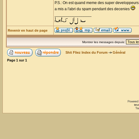
P.S.: On est quand meme des super developpeurs, a
a mis a l'abri du spam pendant des decenies
_________________
Revenir en haut de page
Montrer les messages depuis:
Shit Fliez Index du Forum
->
Général
Page
1
sur
1
Powered
trev
Tra