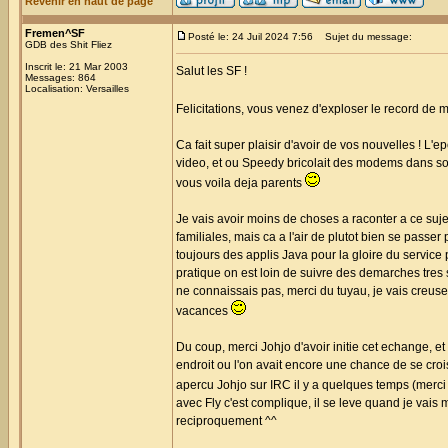
Revenir en haut de page
Fremen^SF
Posté le: 24 Juil 2024 7:56
Sujet du message:
GDB des Shit Fliez
Inscrit le: 21 Mar 2003
Salut les SF !
Messages: 864
Localisation: Versailles
Felicitations, vous venez d'exploser le record de
Ca fait super plaisir d'avoir de vos nouvelles ! L'e
video, et ou Speedy bricolait des modems dans son l
vous voila deja parents
Je vais avoir moins de choses a raconter a ce suje
familiales, mais ca a l'air de plutot bien se passe
toujours des applis Java pour la gloire du service
pratique on est loin de suivre des demarches tres st
ne connaissais pas, merci du tuyau, je vais creuse
vacances
Du coup, merci Johjo d'avoir initie cet echange, et
endroit ou l'on avait encore une chance de se croi
apercu Johjo sur IRC il y a quelques temps (merci 
avec Fly c'est complique, il se leve quand je vais
reciproquement ^^