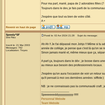
Pour ma part, marié, papa de 2 adorables filles (7 
Toujours dans le dev, je fais parti de la communau
J'espère que tout va bien de votre côté.
A +
Revenir en haut de page
Speedy^SF
Posté le: 02 Avr 2024 21:28
Sujet du message:
Shit Fliez
Ah Ah !! Je t'ai dépassé mon Johjo !! Même si tu a
Inscrit le: 21 Mar 2003
Messages: 762
année de collège, je pense que c'est là qu'on se r
Localisation: Troyes
Sinon jamais marié et, même mieux que ça, séparé 
A part ça, toujours dans le dév ; je bosse dans un
au mieux aux besoin des professionnels locaux.
J'espère qu'on aura l'occasion de voir un retour su
qu'il pensait à moi ces dernières années :sifflote:)
NB : je ne connaissais pas la communauté craft ; j
_________________
Speeeeeeddyyyyyyyyyyy !!!!!!
Personnal Website
Team Website